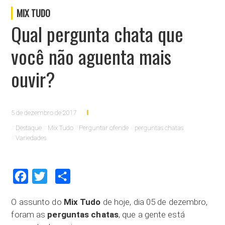
MIX TUDO
Qual pergunta chata que
você não aguenta mais
ouvir?
5 de dezembro de 2017
Destaque
Mix Tudo
Perguntar ofende
perguntas chatas
Variedades
Facebook
Twitter
Compartilhar
O assunto do
Mix Tudo
de hoje, dia 05 de dezembro,
foram as
perguntas chatas
, que a gente está