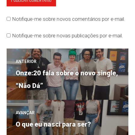
Notifique-me sobre novos comentários por e-mail.
Notifique-me sobre novas publicações por e-mail.
Navegação
ANTERIOR
Post
de
Onze:20 fala sobre o novo single,
anterior:
“Não Dá”
Post
AVANÇAR
Próximo
O que eu nasci para ser?