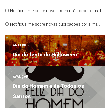
Notifique-me sobre novos comentários por e-mail.
Notifique-me sobre novas publicações por e-mail.
Navegação
ANTERIOR
Post
de
Dia de festa de Halloween
anterior:
Post
AVANÇAR
Próximo
Dia do Homem e de Todos os
post:
Santos