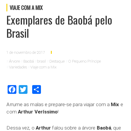
VIAJE COM A MIX
Exemplares de Baobá pelo
Brasil
1 de novembro de 2017
Árvore
Baobá
brasil
Destaque
O Pequeno Príncipe
Variedades
Viaje com a Mix
Facebook
Twitter
Compartilhar
Arrume as malas e prepare-se para viajar com a
Mix
e
com
Arthur Veríssimo
!
Dessa vez, o
Arthur
falou sobre a árvore
Baobá
, que