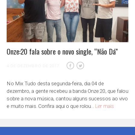
Onze:20 fala sobre o novo single, “Não Dá”
4 DE DEZEMBRO DE 2017
No Mix Tudo desta segunda-feira, dia 04 de
dezembro, a gente recebeu a banda Onze:20, que falou
sobre a nova música, cantou alguns sucessos ao vivo
Onze:20 fal
e muito mais. Confira aqui o que rolou…
Ler mais