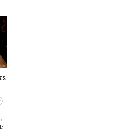
las
6
da