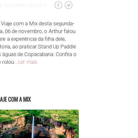
DE NOVEMBRO DE 2017
 Viaje com a Mix desta segunda-
ra, 06 de novembro, o Arthur falou
re a experiência da filha dele,
toria, ao praticar Stand Up Paddle
s águas de Copacabana. Confira o
SUP em Copacabana
e rolou…
Ler mais
IAJE COM A MIX