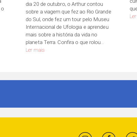
a
cul
dia 20 de outubro, o Arthur contou
 o
que
sobre a viagem que fez ao Rio Grande
ela de Nossa Senhora da Guia
Ler
do Sul, onde fez um tour pelo Museu
Internacional de Ufologia e aprendeu
mais sobre a história da vida no
planeta Terra. Confira o que rolou…
Uma visita ao Museu Internacional de Ufologia, Hist
Ler mais