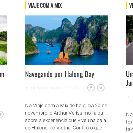
VIAJE COM A MIX
V
um
Navegando por Halong Bay
Um
Ja
20 DE NOVEMBRO DE 2017
16
No Viaje com a Mix de hoje, dia 20 de
novembro, o Arthur Veríssimo falou
No 
sobre a experiência que viveu na baía
fei
de Halong, no Vietnã. Confira o que
fal