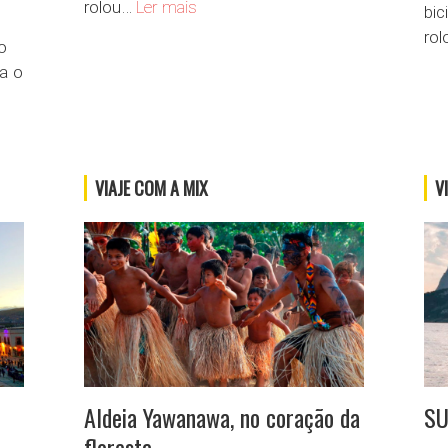
Navegando por Halong Bay
rolou…
Ler mais
bic
ro
o
a o
antarum, um lugar para conhecer uma das maiores coleções da flora brasilei
VIAJE COM A MIX
V
Aldeia Yawanawa, no coração da
SU
floresta