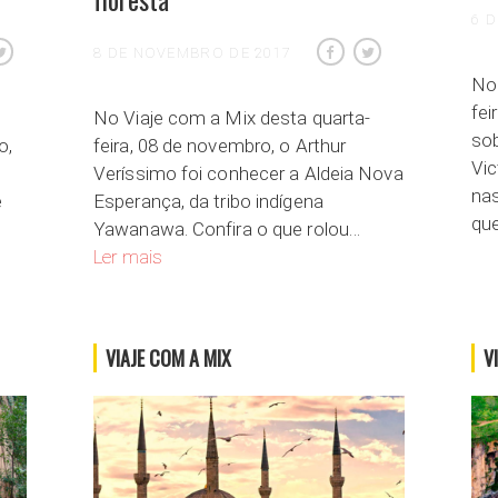
6 
8 DE NOVEMBRO DE 2017
No
fei
No Viaje com a Mix desta quarta-
sob
o,
feira, 08 de novembro, o Arthur
Vic
Veríssimo foi conhecer a Aldeia Nova
na
e
Esperança, da tribo indígena
qu
Yawanawa. Confira o que rolou…
aca de Juarez
Aldeia Yawanawa, no coração da floresta
Ler mais
VIAJE COM A MIX
V