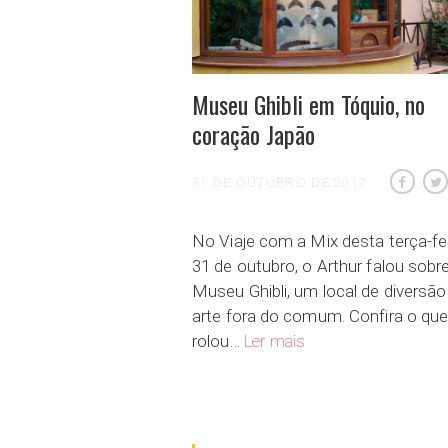
Museu Ghibli em Tóquio, no
coração Japão
31 DE OUTUBRO DE 2017
No Viaje com a Mix desta terça-fei
31 de outubro, o Arthur falou sobr
Museu Ghibli, um local de diversão
arte fora do comum. Confira o qu
Museu Ghibli em Tóquio,
rolou…
Ler mais