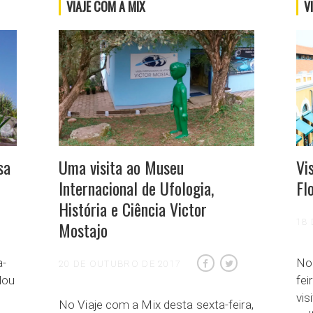
VIAJE COM A MIX
V
sa
Uma visita ao Museu
Vi
Internacional de Ufologia,
Fl
História e Ciência Victor
18
Mostajo
a-
No 
20 DE OUTUBRO DE 2017
alou
fei
vis
No Viaje com a Mix desta sexta-feira,