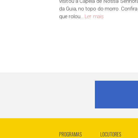
visitou a Capela de Nossa Senhor
da Guia, no topo do morro. Confira
A subida até a Cap
que rolou…
Ler mais
PROGRAMAS
LOCUTORES