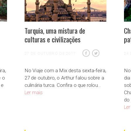
Turquia, uma mistura de
Ch
culturas e civilizações
pa
27 DE OUTUBRO DE 2017
24
ra,
No Viaje com a Mix desta sexta-feira,
No 
e o
27 de outubro, o Arthur falou sobre a
dia
 e
culinária turca. Confira o que rolou…
sob
Turquia, uma mistura de culturas e civilizações
e
Ler mais
Ch
 no coração Japão
do 
Ler