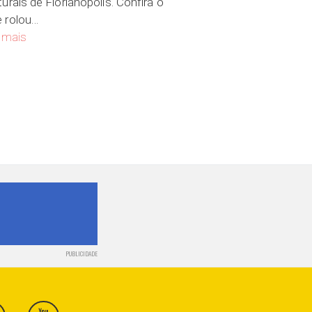
turais de Florianópolis. Confira o
 rolou…
Visita ao centro histórico de Florianópolis
 mais
ória e Ciência Victor Mostajo
PUBLICIDADE