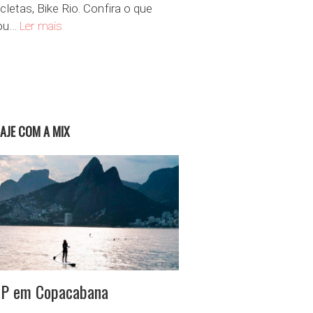
icletas, Bike Rio. Confira o que
Uma volta de bike pelo Rio de Janeiro
lou…
Ler mais
ra
IAJE COM A MIX
P em Copacabana